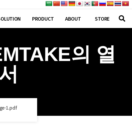
SOLUTION
PRODUCT
ABOUT
STORE
 EMTAKE의 열
센서
ge-1.pdf