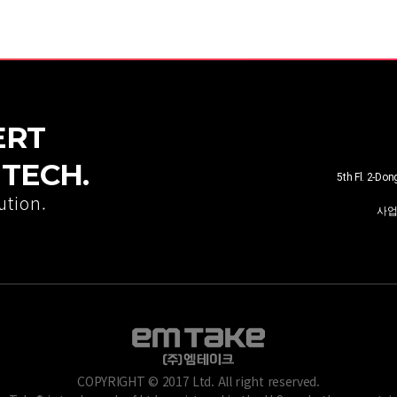
ERT
TECH.
5th Fl. 2-Do
ution.
사
COPYRIGHT © 2017 Ltd. All right reserved.