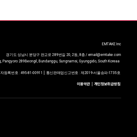
EMTAKE Inc
경기도 성남시 분당구 판교로 289번길 20, 2동, 8층 / email@emtake.com
ng, Pangyoro 289Beongil, Bundanggu, Sungnamsi, Gyunggido, South Korea
a
|
업자등록번호
:
495-81-00911
통신판매업신고번호 :
제2019-서울송파-1735호
이용약관
|
개인정보취급방침
|
email@emtake.com
+82-2-6012-6505
다운로드 관리