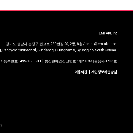
EMTAKE Inc
경기도 성남시 분당구 판교로 289번길 20, 2동, 8층 / email@emtake.com
ng, Pangyoro 289Beongil, Bundanggu, Sungnamsi, Gyunggido, South Korea
a
|
업자등록번호
:
495-81-00911
통신판매업신고번호 :
제2019-서울송파-1735호
이용약관
|
개인정보취급방침
|
email@emtake.com
+82-2-6012-6505
다운로드 관리
s.