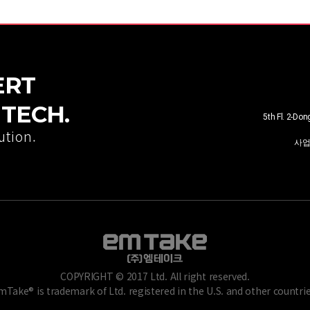
ERT
TECH.
5th Fl. 2-Do
ution.
사
COPYRIGHT © 2017 Ltd. All right reserved.
mTake® is trademark of Ltd. registered in the U.S. and other countrie