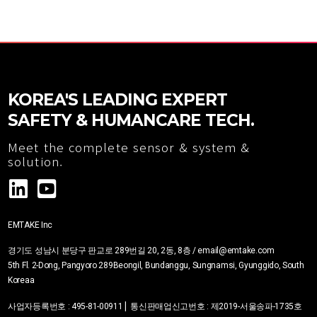
KOREA'S LEADING EXPERT
SAFETY & HUMANCARE TECH.
Meet the complete sensor & system &
solution.
EMTAKE Inc
경기도 성남시 분당구 판교로 289번길 20, 2동, 8층 / email@emtake.com
5th Fl. 2-Dong, Pangyoro 289Beongil, Bundanggu, Sungnamsi, Gyunggido, South
Korea
a
|
사업자등록번호
:
495-81-00911
통신판매업신고번호 :
제2019-서울송파-1735호