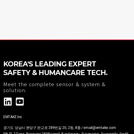
KOREA'S LEADING EXPERT
SAFETY & HUMANCARE TECH.
Meet the complete sensor & system &
solution.
EMTAKE Inc
경기도 성남시 분당구 판교로 289번길 20, 2동, 8층 / email@emtake.com
5th Fl. 2-Dong, Pangyoro 289Beongil, Bundanggu, Sungnamsi, Gyunggido, South