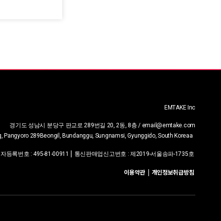
EMTAKE Inc
경기도 성남시 분당구 판교로 289번길 20, 2동, 8층 / email@emtake.com
ng, Pangyoro 289Beongil, Bundanggu, Sungnamsi, Gyunggido, South Korea
a
|
업자등록번호
:
495-81-00911
통신판매업신고번호 :
제2019-서울송파-1735호
이용약관
|
개인정보취급방침
|
email@emtake.com
+82-2-6012-6505
다운로드 관리