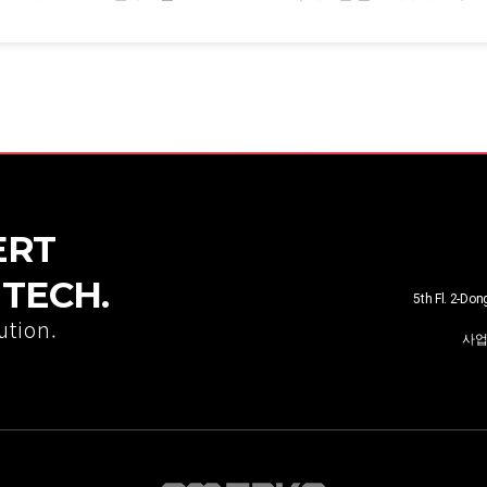
ERT
TECH.
5th Fl. 2-Do
ution.
사